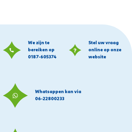
We zijn te
Stel uw vraag
bereiken op
online op onze
0187-605374
website
Whatsappen kan via
06-22800233