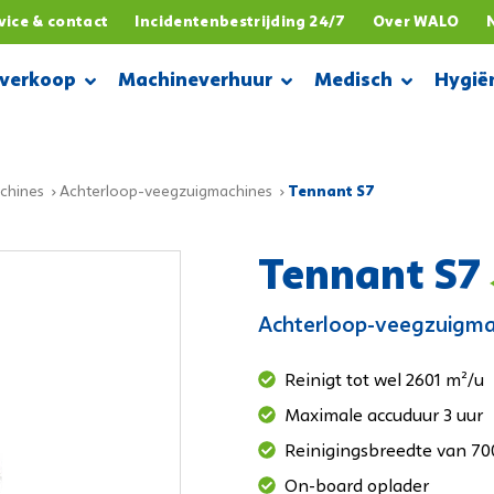
vice & contact
Incidentenbestrijding 24/7
Over WALO
verkoop
Machineverhuur
Medisch
Hygië
achines
Achterloop-veegzuigmachines
Tennant S7
Tennant S7
p-schrobmachines
p-schrobmachines
pier
rking
Achterloop-schrobmachines
Corona testen
Bouw & Industrie
Achterloop-veegzuigma
robmachines
robmachines
e reiniging
 & dispensers
Opzit-schrobmachines
Thermometers
Automotive
bzuigmachines
bzuigmachines
ke hygiëne
pier
Achterloop-veegmachines
Tongspatels
Food
Reinigt tot wel 2601 m²/u
p-veegzuigmachines
p-veegmachines
nten
Opzit-veegmachines
Vingerpulse
Laboratoria
Maximale accuduur 3 uur
gzuigmachines
gmachines
n
Veegschrobzuigmachines
Wattendragers
Reinigingsbreedte van 7
 stadsreiniging
 stadreiniging
middelen
Buiten- en stadsreiniging
On-board oplader
 en polijstmachines
 en polijstmachines
smiddel