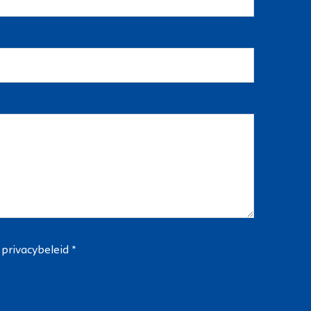
t
privacybeleid
*