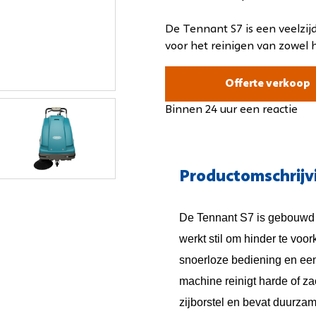
s
oeiextractiemachines
Achterloop-schrobmachines
De Tennant S7 is een veelzi
oeiextractiemachines
voor het reinigen van zowel h
Opzit-schrobmachines
Achterloop-veegmachines
Offerte verkoop
Opzit-veegmachines
Veegschrobzuigmachines
Binnen 24 uur een reactie
Buiten- en stadsreiniging
Tapijt-sproeiextractiemachi
Productomschrijv
De Tennant S7 is gebouwd 
werkt stil om hinder te voo
snoerloze bediening en e
machine reinigt harde of za
zijborstel en bevat duurzam