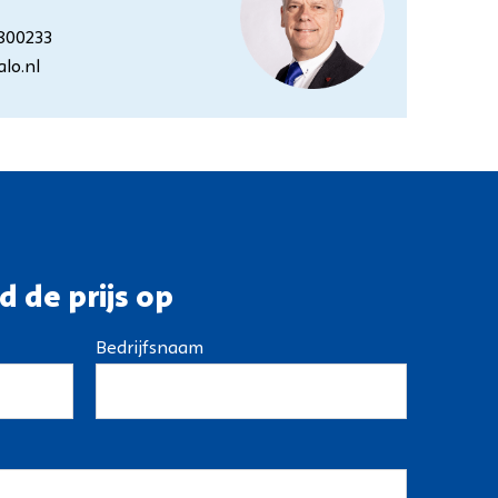
800233
lo.nl
d de prijs op
Bedrijfsnaam