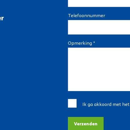
Telefoonnummer
er
Opmerking *
Ik ga akkoord met he
Verzenden