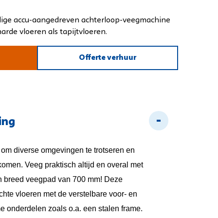
Reinigingssystemen sets
jdige accu-aangedreven achterloop-veegmachine
arde vloeren als tapijtvloeren.
Offerte verhuur
nes
ing
om diverse omgevingen te trotseren en
rkomen. Veeg praktisch altijd en overal met
en breed veegpad van 700 mm! Deze
chte vloeren met de verstelbare voor- en
e onderdelen zoals o.a. een stalen frame.