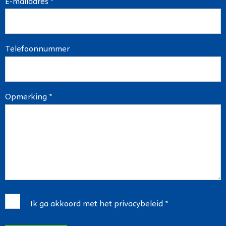
E-mailadres *
Telefoonnummer
Opmerking *
Ik ga akkoord met het
privacybeleid
*